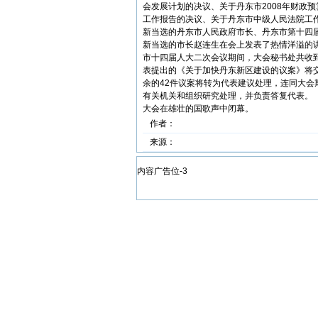
会发展计划的决议、关于丹东市2008年财政
工作报告的决议、关于丹东市中级人民法院工
新当选的丹东市人民政府市长、丹东市第十四
新当选的市长赵连生在会上发表了热情洋溢的
市十四届人大二次会议期间，大会秘书处共收到
表提出的《关于加快丹东新区建设的议案》将
余的42件议案将转为代表建议处理，连同大
有关机关和组织研究处理，并负责答复代表。
大会在雄壮的国歌声中闭幕。
作者：
来源：
内容广告位-3