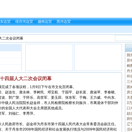
东边贸
绥芬河边贸
越南边贸
黑河边贸
人大二次会议闭幕
我
异
椅
丹
环
十四届人大二次会议闭幕
三
困
满完成了各项议程，1月9日下午在市文化宫闭幕。
房
田、赵连生、唐永林、李树民、邓宝权、于国平、赵长富、唐淑琴、李春晓、
关
育波、郭广荣、于怀乐、高世军、姜玉田、张东军、于梅、王力威、牛向东、
3
市中级人民法院院长赵金祥，市人民检察院检察长刘振兴，市离退休干部刘仲
口
市的全国人大代表和大会主席团其他成员。
赵
世军、刘福仁、李秀萍。
薛
辽
市人民政府市长、赵金祥为丹东市第十四届人民代表大会常务委员会副主任。
活
、关于丹东市2008年国民经济和社会发展执行情况与2009年国民经济和社