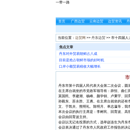
一带一路
首页
广西边贸
云南边贸
边贸资讯
丹
当前位置：
边贸网
>>
丹东边贸
>> 市十四届
焦点文章
丹东对外贸易朝鲜占八成
目前是抢占朝鲜市场的好时机
口岸小额贸易税收大幅增长
市
丹东市第十四届人民代表大会第二次会议，圆
在主席台就坐的市党政军领导有：薛恒、曲仁
莫国民、李建潮、杨峰、颜学钏、卢秉宇、回
孙殿东、苏永胜、王勇。在主席台就坐的还有
文、于凯夫、熊明礼、陈明月、单志瀛等，我
本次会议的执行主席是：李树民、回育波、高
会议由回育波主持。
会议以无记名投票的方式，选举赵连生为丹东
会议表决通过了丹东市人民政府工作报告的决议