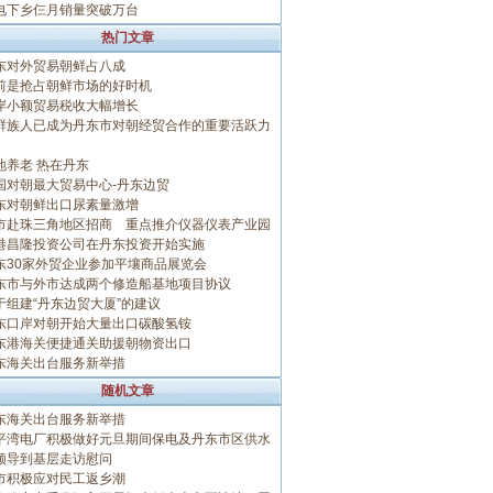
电下乡仨月销量突破万台
热门文章
东对外贸易朝鲜占八成
前是抢占朝鲜市场的好时机
岸小额贸易税收大幅增长
鲜族人已成为丹东市对朝经贸合作的重要活跃力
地养老 热在丹东
国对朝最大贸易中心-丹东边贸
东对朝鲜出口尿素量激增
市赴珠三角地区招商 重点推介仪器仪表产业园
港昌隆投资公司在丹东投资开始实施
东30家外贸企业参加平壤商品展览会
东市与外市达成两个修造船基地项目协议
于组建“丹东边贸大厦”的建议
东口岸对朝开始大量出口碳酸氢铵
东港海关便捷通关助援朝物资出口
东海关出台服务新举措
随机文章
东海关出台服务新举措
平湾电厂积极做好元旦期间保电及丹东市区供水
领导到基层走访慰问
市积极应对民工返乡潮