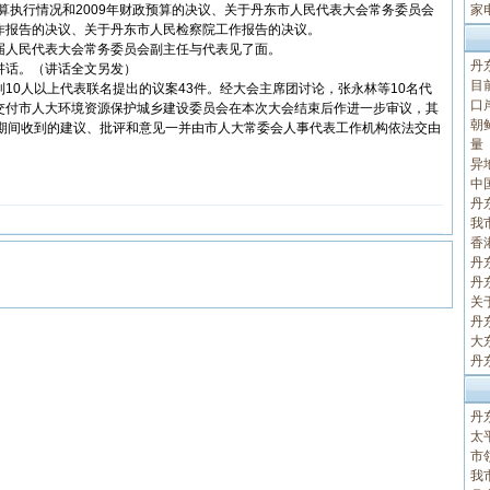
家
预算执行情况和2009年财政预算的决议、关于丹东市人民代表大会常务委员会
作报告的决议、关于丹东市人民检察院工作报告的决议。
届人民代表大会常务委员会副主任与代表见了面。
丹
讲话。（讲话全文另发）
目
10人以上代表联名提出的议案43件。经大会主席团讨论，张永林等10名代
口
交付市人大环境资源保护城乡建设委员会在本次大会结束后作进一步审议，其
朝
会期间收到的建议、批评和意见一并由市人大常委会人事代表工作机构依法交由
量
异
中
丹
我
香
丹
丹
关
丹
大
丹
丹
太
市
我