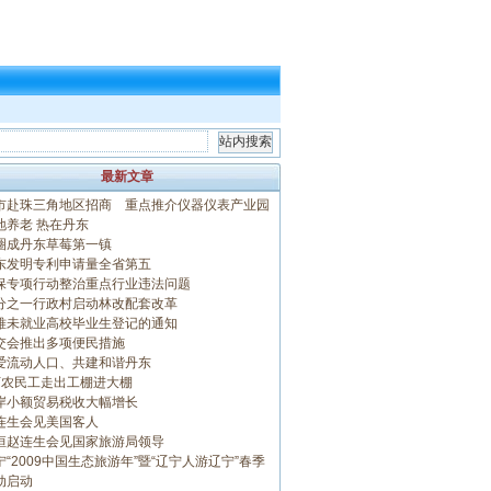
最新文章
市赴珠三角地区招商 重点推介仪器仪表产业园
地养老 热在丹东
圈成丹东草莓第一镇
东发明专利申请量全省第五
保专项行动整治重点行业违法问题
分之一行政村启动林改配套改革
难未就业高校毕业生登记的通知
交会推出多项便民措施
爱流动人口、共建和谐丹东
万农民工走出工棚进大棚
岸小额贸易税收大幅增长
连生会见美国客人
恒赵连生会见国家旅游局领导
宁“2009中国生态旅游年”暨“辽宁人游辽宁”春季
动启动