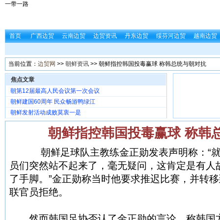
一带一路
首页
广西边贸
云南边贸
边贸资讯
丹东边贸
绥芬河边贸
越南边贸
当前位置：
边贸网
>>
朝鲜资讯
>> 朝鲜指控韩国投毒赢球 称韩总统与朝对抗
焦点文章
朝第12届最高人民会议第一次会议
朝鲜建国60周年 民众畅游鸭绿江
朝鲜发射活动成败莫衷一是
朝鲜指控韩国投毒赢球 称韩
朝鲜足球队主教练金正勋发表声明称：“就
员们突然站不起来了，毫无疑问，这肯定是有人
了手脚。”金正勋称当时他要求推迟比赛，并转
联官员拒绝。
然而韩国足协否认了金正勋的言论，称韩国方