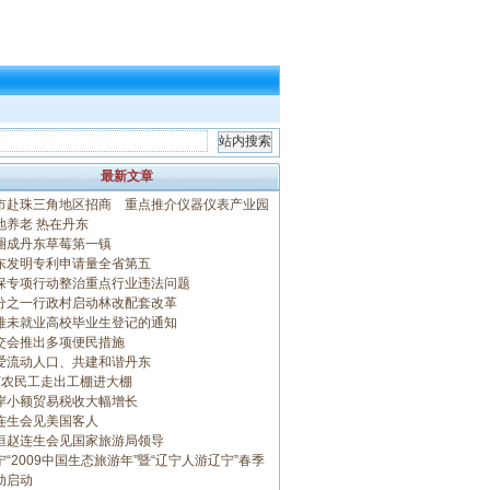
最新文章
市赴珠三角地区招商 重点推介仪器仪表产业园
地养老 热在丹东
圈成丹东草莓第一镇
东发明专利申请量全省第五
保专项行动整治重点行业违法问题
分之一行政村启动林改配套改革
难未就业高校毕业生登记的通知
交会推出多项便民措施
爱流动人口、共建和谐丹东
万农民工走出工棚进大棚
岸小额贸易税收大幅增长
连生会见美国客人
恒赵连生会见国家旅游局领导
宁“2009中国生态旅游年”暨“辽宁人游辽宁”春季
动启动