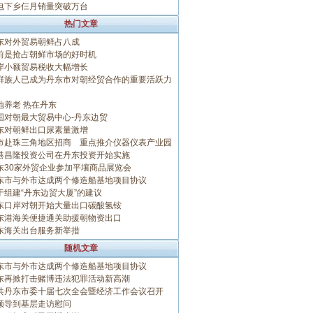
电下乡仨月销量突破万台
热门文章
东对外贸易朝鲜占八成
前是抢占朝鲜市场的好时机
岸小额贸易税收大幅增长
鲜族人已成为丹东市对朝经贸合作的重要活跃力
地养老 热在丹东
国对朝最大贸易中心-丹东边贸
东对朝鲜出口尿素量激增
市赴珠三角地区招商 重点推介仪器仪表产业园
港昌隆投资公司在丹东投资开始实施
东30家外贸企业参加平壤商品展览会
东市与外市达成两个修造船基地项目协议
于组建“丹东边贸大厦”的建议
东口岸对朝开始大量出口碳酸氢铵
东港海关便捷通关助援朝物资出口
东海关出台服务新举措
随机文章
东市与外市达成两个修造船基地项目协议
东再掀打击赌博违法犯罪活动新高潮
共丹东市委十届七次全会暨经济工作会议召开
领导到基层走访慰问