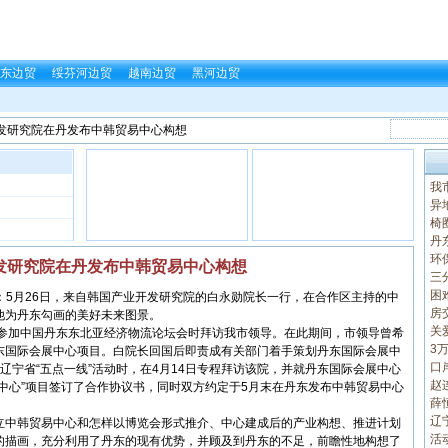
东边贸
绥芬河边贸
越南边贸
黑河边贸
开发研究院在丹发布中韩贸易中心构想
我
异
椅
丹
环
发研究院在丹发布中韩贸易中心构想
三
困
：5月26日，来自韩国产业开发研究院的白永勋院长一行，在合作区主持的中
房
他为丹东勾画的美好未来图景。
关
，参加中国丹东东北亚经济物流论坛会时拜访我市领导。在此期间，市领导曾希
3
东国际会展中心项目。白院长回国后即责成有关部门着手策划丹东国际会展中
口
辽宁省“五点一线”活动时，在4月14日专程拜访该院，并就丹东国际会展中心
赵
中心”项目签订了合作协议书，同时双方约定于5月末在丹东发布中韩贸易中心
薛
辽
中韩贸易中心和怎样以博览会形式推介、中心建成后的产业构想、推进计划
活
的描画，充分利用了丹东的现有优势，并顾及到丹东的不足，前瞻性地构想了