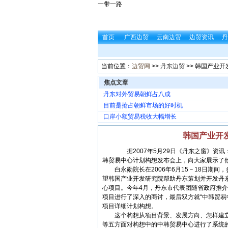
一带一路
首页
广西边贸
云南边贸
边贸资讯
丹
当前位置：
边贸网
>>
丹东边贸
>> 韩国产业
焦点文章
丹东对外贸易朝鲜占八成
目前是抢占朝鲜市场的好时机
口岸小额贸易税收大幅增长
韩国产业开
据2007年5月29日《丹东之窗》资讯
韩贸易中心计划构想发布会上，向大家展示了
白永勋院长在2006年6月15－18日期间
望韩国产业开发研究院帮助丹东策划并开发丹
心项目。今年4月，丹东市代表团随省政府推介
项目进行了深入的商讨，最后双方就“中韩贸易
项目详细计划构想。
这个构想从项目背景、发展方向、怎样建立
等五方面对构想中的中韩贸易中心进行了系统