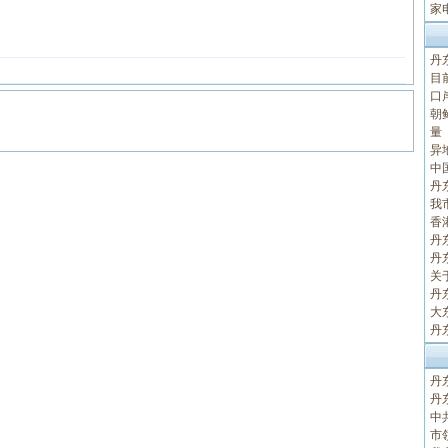
家
丹
目
口
朝
量
异
中
丹
我
香
丹
丹
关
丹
大
丹
丹
丹
中
市