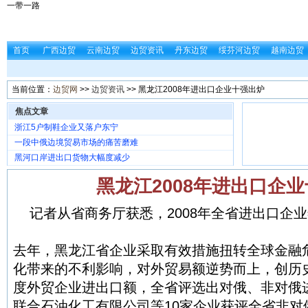
一带一路
首页
广西边贸
云南边贸
边贸资讯
丹东边贸
绥芬河边贸
越南边贸
当前位置：
边贸网
>>
边贸资讯
>> 黑龙江2008年进出口企业十强出炉
焦点文章
浙江5户制鞋企业又落户东宁
一段中俄边境贸易市场的痛苦磨难
黑河口岸进出口货物大幅度减少
黑龙江2008年进出口企
记者从省商务厅获悉，2008年全省进出口企
去年，黑龙江省企业采取有效措施扭转全球金融
化带来的不利影响，对外贸易额逆势而上，创历史
度外贸企业进出口额，全省评选出对俄、非对俄
联合石油化工有限公司等10家企业获评全省非对