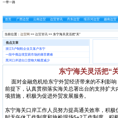
一带一路
首页
广西边贸
云南边贸
边贸资讯
丹东边贸
绥芬河边贸
越南边贸
当前位置：
边贸网
>>
边贸资讯
>> 东宁海关灵活把“关”
焦点文章
浙江5户制鞋企业又落户东宁
一段中俄边境贸易市场的痛苦磨难
黑河口岸进出口货物大幅度减少
东宁海关灵活把“关
面对金融危机给东宁外贸经济带来的不利影响
前提下，认真贯彻落实海关总署出台的支持扩大
项措施，积极为促进外贸发展服务。
东宁海关口岸工作人员努力提高通关效率，积极优
时无午休工作制度和旅检现场5+2工作制度，积极