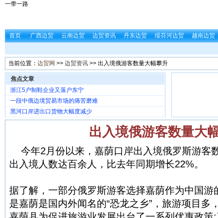
一带一路
首页
广西边贸
云南边贸
边贸资讯
丹东边贸
绥芬河边贸
越南边贸
当前位置：
边贸网
>>
边贸资讯
>> 出入境俄游客数量大幅攀升
焦点文章
浙江5户制鞋企业又落户东宁
一段中俄边境贸易市场的痛苦磨难
黑河口岸进出口货物大幅度减少
出入境俄游客数量大
今年2月份以来，嘉荫口岸出入境俄罗斯游客
出入境人数达百余人，比去年同期增长22%。
据了解，一部分俄罗斯游客选择嘉荫作为中国游
是嘉荫是国内外闻名的“恐龙之乡”，旅游项目多
嘉荫县为促进旅游业发展出台了一系列优惠政策